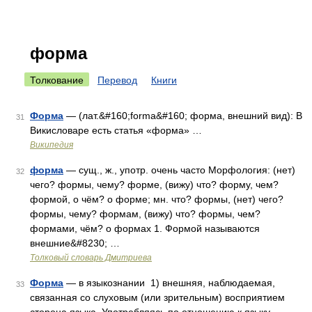
форма
Толкование
Перевод
Книги
Форма
— (лат.&#160;forma&#160; форма, внешний вид): В
31
Викисловаре есть статья «форма» …
Википедия
форма
— сущ., ж., употр. очень часто Морфология: (нет)
32
чего? формы, чему? форме, (вижу) что? форму, чем?
формой, о чём? о форме; мн. что? формы, (нет) чего?
формы, чему? формам, (вижу) что? формы, чем?
формами, чём? о формах 1. Формой называются
внешние&#8230; …
Толковый словарь Дмитриева
Форма
— в языкознании 1) внешняя, наблюдаемая,
33
связанная со слуховым (или зрительным) восприятием