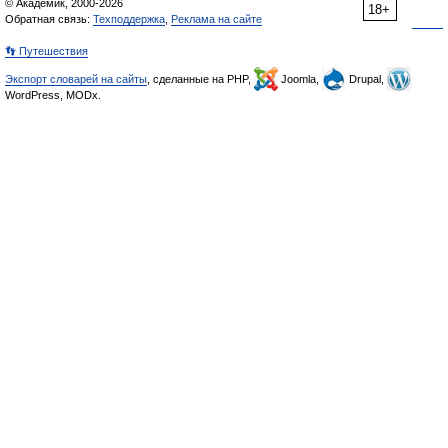
© Академик, 2000-2026
18+
Обратная связь:
Техподдержка
,
Реклама на сайте
👣 Путешествия
Экспорт словарей на сайты
, сделанные на PHP,
Joomla,
Drupal,
WordPress, MODx.