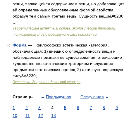
вещи, являющейся содержанием вещи, но добавляющая
ей определенные обусловленные формой свойства,
образуя тем самым третью вещь. Сущность вещи&#8230;
…
Теоретические аспекты и основы экологической проблемы:
толкователь слов и идеоматических выражений
Форма
— философско эстетическая категория,
40
обозначающая: 1) внешнюю определенность вещи и
наблюдаемые признаки ее существования, отвечающие
художественноэстетическим критериям и служащие
предметом эстетических оценок; 2) активную творческую
силу&#8230; …
Эстетика. Энциклопедический словарь
Страницы
←
Предыдущая
Следующая
→
1
2
3
4
5
6
7
8
9
10
11
12
13