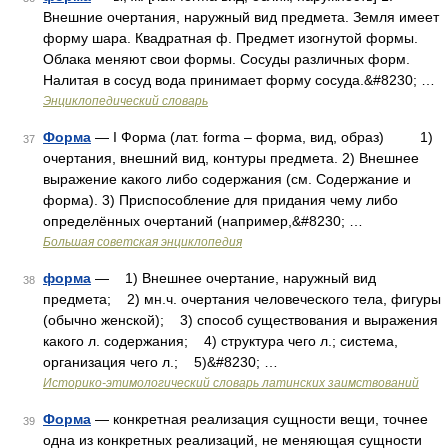
Внешние очертания, наружный вид предмета. Земля имеет
форму шара. Квадратная ф. Предмет изогнутой формы.
Облака меняют свои формы. Сосуды различных форм.
Налитая в сосуд вода принимает форму сосуда.&#8230; …
Энциклопедический словарь
Форма
— I Форма (лат. forma – форма, вид, образ) 1)
37
очертания, внешний вид, контуры предмета. 2) Внешнее
выражение какого либо содержания (см. Содержание и
форма). 3) Приспособление для придания чему либо
определённых очертаний (например,&#8230; …
Большая советская энциклопедия
форма
— 1) Внешнее очертание, наружный вид
38
предмета; 2) мн.ч. очертания человеческого тела, фигуры
(обычно женской); 3) способ существования и выражения
какого л. содержания; 4) структура чего л.; система,
организация чего л.; 5)&#8230; …
Историко-этимологический словарь латинских заимствований
Форма
— конкретная реализация сущности вещи, точнее
39
одна из конкретных реализаций, не меняющая сущности