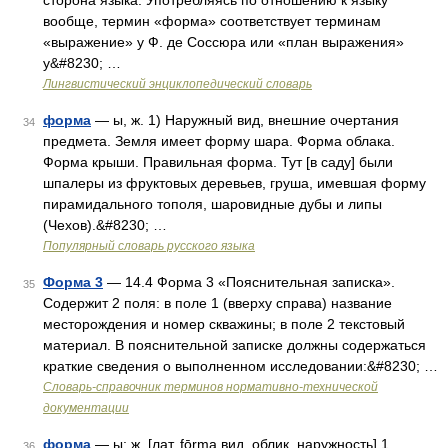
сторона языка. Употребляясь по отношению к языку
вообще, термин «форма» соответствует терминам
«выражение» у Ф. де Соссюра или «план выражения»
у&#8230; …
Лингвистический энциклопедический словарь
форма
— ы, ж. 1) Наружный вид, внешние очертания
34
предмета. Земля имеет форму шара. Форма облака.
Форма крыши. Правильная форма. Тут [в саду] были
шпалеры из фруктовых деревьев, груша, имевшая форму
пирамидального тополя, шаровидные дубы и липы
(Чехов).&#8230; …
Популярный словарь русского языка
Форма 3
— 14.4 Форма 3 «Пояснительная записка».
35
Содержит 2 поля: в поле 1 (вверху справа) название
месторождения и номер скважины; в поле 2 текстовый
материал. В пояснительной записке должны содержаться
краткие сведения о выполненном исследовании:&#8230; …
Словарь-справочник терминов нормативно-технической
документации
форма
— ы; ж. [лат. fōrma вид, облик, наружность] 1.
36